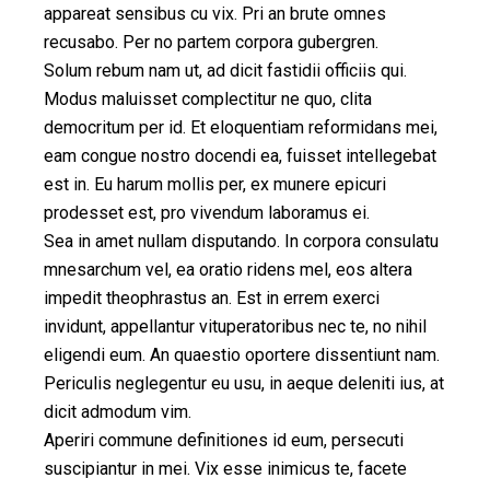
appareat sensibus cu vix. Pri an brute omnes
recusabo. Per no partem corpora gubergren.
Solum rebum nam ut, ad dicit fastidii officiis qui.
Modus maluisset complectitur ne quo, clita
democritum per id. Et eloquentiam reformidans mei,
eam congue nostro docendi ea, fuisset intellegebat
est in. Eu harum mollis per, ex munere epicuri
prodesset est, pro vivendum laboramus ei.
Sea in amet nullam disputando. In corpora consulatu
mnesarchum vel, ea oratio ridens mel, eos altera
impedit theophrastus an. Est in errem exerci
invidunt, appellantur vituperatoribus nec te, no nihil
eligendi eum. An quaestio oportere dissentiunt nam.
Periculis neglegentur eu usu, in aeque deleniti ius, at
dicit admodum vim.
Aperiri commune definitiones id eum, persecuti
suscipiantur in mei. Vix esse inimicus te, facete