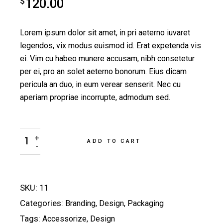
$
120.00
Lorem ipsum dolor sit amet, in pri aeterno iuvaret
legendos, vix modus euismod id. Erat expetenda vis
ei. Vim cu habeo munere accusam, nibh consetetur
per ei, pro an solet aeterno bonorum. Eius dicam
pericula an duo, in eum verear senserit. Nec cu
aperiam propriae incorrupte, admodum sed.
Blouse quantity
+
ADD TO CART
-
SKU:
11
Categories:
Branding
,
Design
,
Packaging
Tags:
Accessorize
,
Design