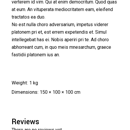
verterem id vim. Qui at enim democritum. Quod quas
at eum. An vituperata mediocritatem eam, eleifend
tractatos ea duo.
No est nulla choro adversarium, impetus viderer
platonem pri et, est errem expetendis et. Simul
intellegebat has ei. Nobis aperiri pri te. Ad choro
abhorreant cum, in quo meis mnesarchum, graece
fastidii platonem ius an.
Weight
1 kg
Dimensions
150 × 100 × 100 cm
Reviews
There are no reviews yet.