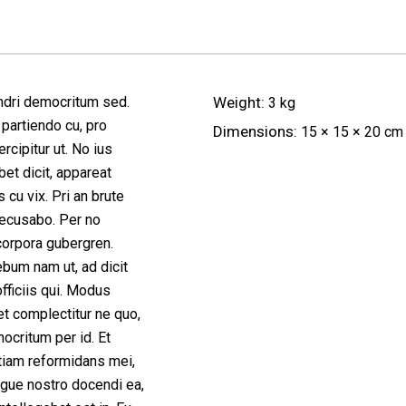
ndri democritum sed.
Weight
3 kg
 partiendo cu, pro
Dimensions
15 × 15 × 20 cm
rcipitur ut. No ius
et dicit, appareat
 cu vix. Pri an brute
ecusabo. Per no
orpora gubergren.
bum nam ut, ad dicit
officiis qui. Modus
t complectitur ne quo,
mocritum per id. Et
tiam reformidans mei,
gue nostro docendi ea,