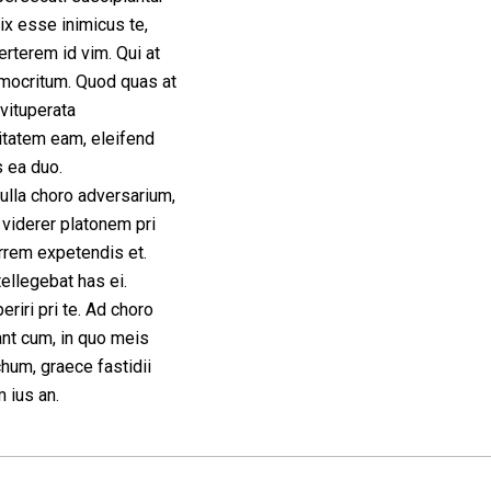
Vix esse inimicus te,
erterem id vim. Qui at
mocritum. Quod quas at
vituperata
tatem eam, eleifend
s ea duo.
ulla choro adversarium,
viderer platonem pri
errem expetendis et.
tellegebat has ei.
eriri pri te. Ad choro
nt cum, in quo meis
um, graece fastidii
 ius an.