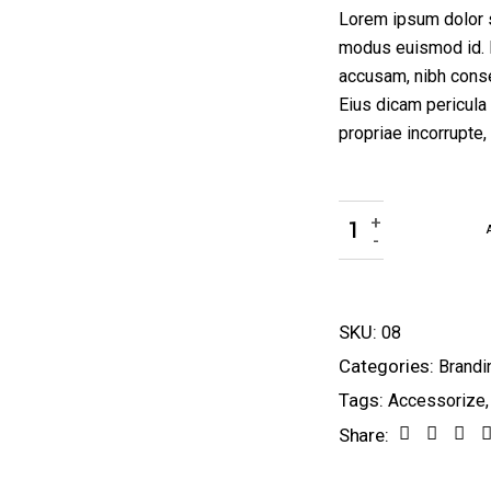
Lorem ipsum dolor si
modus euismod id. 
accusam, nibh conse
Eius dicam pericula
propriae incorrupte
Ceramic quantity
+
-
SKU:
08
Categories:
Brandi
Tags:
Accessorize
Share: