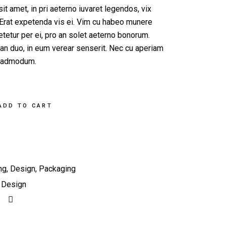
t amet, in pri aeterno iuvaret legendos, vix
Erat expetenda vis ei. Vim cu habeo munere
tetur per ei, pro an solet aeterno bonorum.
 an duo, in eum verear senserit. Nec cu aperiam
, admodum.
ADD TO CART
ng
,
Design
,
Packaging
,
Design