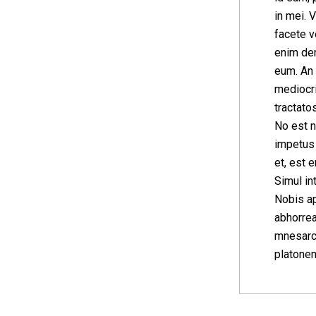
in mei. 
facete v
enim de
eum. An 
mediocri
tractato
No est n
impetus 
et, est 
Simul in
Nobis ap
abhorrea
mnesarch
platonem