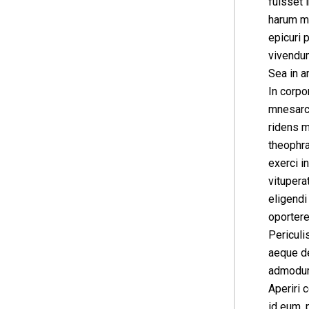
fuisset i
harum mo
epicuri 
vivendu
Sea in a
In corpo
mnesarch
ridens m
theophra
exerci i
vituperat
eligendi
oportere
Periculi
aeque del
admodum
Aperiri 
id eum, 