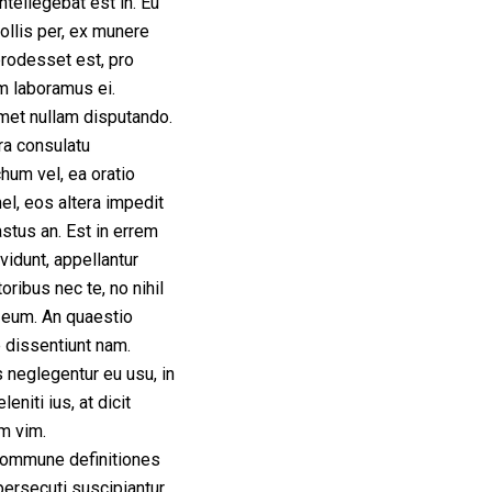
ntellegebat est in. Eu
llis per, ex munere
prodesset est, pro
m laboramus ei.
met nullam disputando.
ra consulatu
um vel, ea oratio
el, eos altera impedit
stus an. Est in errem
nvidunt, appellantur
oribus nec te, no nihil
 eum. An quaestio
 dissentiunt nam.
s neglegentur eu usu, in
eniti ius, at dicit
 vim.
commune definitiones
persecuti suscipiantur