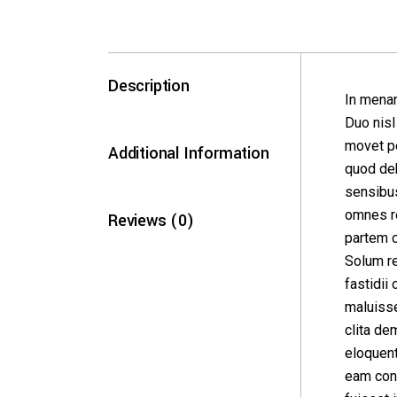
Description
In mena
Duo nisl
movet pe
Additional Information
quod deb
sensibus
omnes r
Reviews (0)
partem c
Solum re
fastidii 
maluisse
clita de
eloquen
eam con