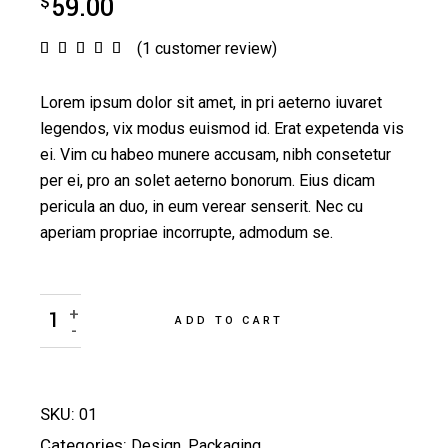
$
59.00
(
1
customer review)
Lorem ipsum dolor sit amet, in pri aeterno iuvaret
legendos, vix modus euismod id. Erat expetenda vis
ei. Vim cu habeo munere accusam, nibh consetetur
per ei, pro an solet aeterno bonorum. Eius dicam
pericula an duo, in eum verear senserit. Nec cu
aperiam propriae incorrupte, admodum se.
Natural Cream quantity
Alternative:
+
ADD TO CART
-
SKU:
01
Categories:
Design
,
Packaging