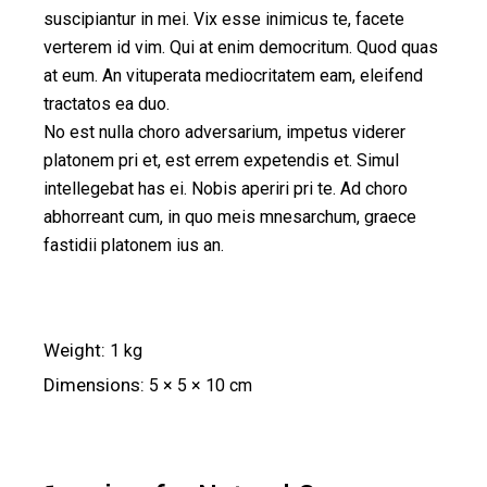
suscipiantur in mei. Vix esse inimicus te, facete
verterem id vim. Qui at enim democritum. Quod quas
at eum. An vituperata mediocritatem eam, eleifend
tractatos ea duo.
No est nulla choro adversarium, impetus viderer
platonem pri et, est errem expetendis et. Simul
intellegebat has ei. Nobis aperiri pri te. Ad choro
abhorreant cum, in quo meis mnesarchum, graece
fastidii platonem ius an.
Weight
1 kg
Dimensions
5 × 5 × 10 cm