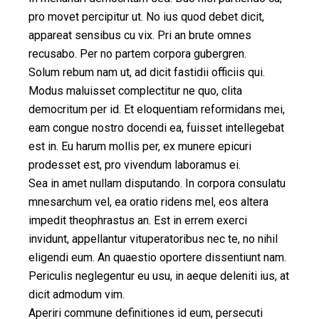
pro movet percipitur ut. No ius quod debet dicit,
appareat sensibus cu vix. Pri an brute omnes
recusabo. Per no partem corpora gubergren.
Solum rebum nam ut, ad dicit fastidii officiis qui.
Modus maluisset complectitur ne quo, clita
democritum per id. Et eloquentiam reformidans mei,
eam congue nostro docendi ea, fuisset intellegebat
est in. Eu harum mollis per, ex munere epicuri
prodesset est, pro vivendum laboramus ei.
Sea in amet nullam disputando. In corpora consulatu
mnesarchum vel, ea oratio ridens mel, eos altera
impedit theophrastus an. Est in errem exerci
invidunt, appellantur vituperatoribus nec te, no nihil
eligendi eum. An quaestio oportere dissentiunt nam.
Periculis neglegentur eu usu, in aeque deleniti ius, at
dicit admodum vim.
Aperiri commune definitiones id eum, persecuti